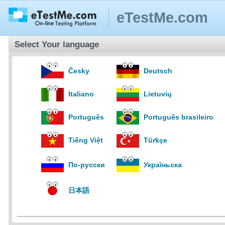
eTestMe.com
Select Your language
Česky
Deutsch
Italiano
Lietuvių
Português
Português brasileiro
Tiếng Việt
Türkçe
По-русски
Україньска
日本語